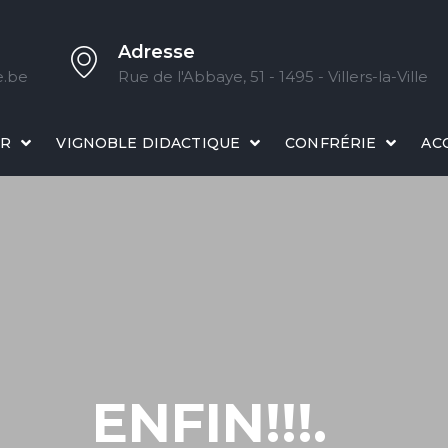
Adresse
e.be
Rue de l'Abbaye, 51 - 1495 - Villers-la-Ville
IR
VIGNOBLE DIDACTIQUE
CONFRÉRIE
AC
ENFIN!!!.