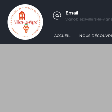
Email
vignoble@villers-la-vign
ACCUEIL
NOUS DÉCOUVR