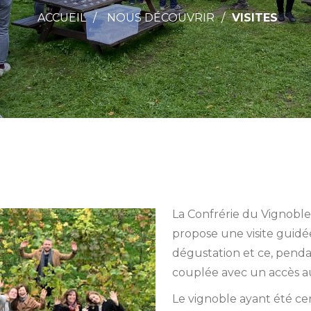
ACCUEIL
NOUS DÉCOUVRIR
VISITES
La Confrérie du Vignoble
propose une visite guidée
dégustation et ce, pendan
couplée avec un accès au
Le vignoble ayant été cert