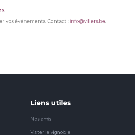
es
.
iser vos événements. Contact :
info@villers.be
.
Liens utiles
Nos amis
Visiter le vignoble