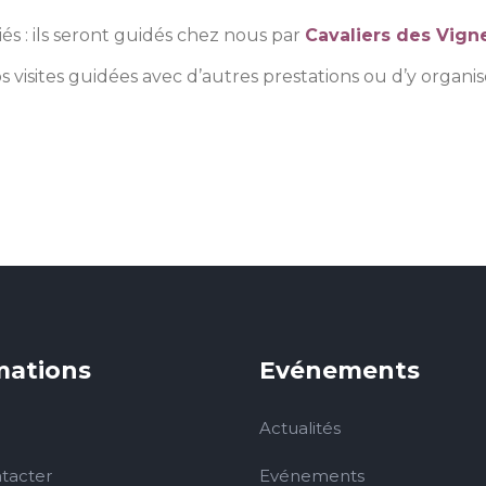
s : ils seront guidés chez nous par
Cavaliers des Vign
s visites guidées avec d’autres prestations ou d’y organ
mations
Evénements
Actualités
tacter
Evénements