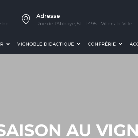
Adresse
e.be
Rue de l'Abbaye, 51 - 1495 - Villers-la-Ville
IR
VIGNOBLE DIDACTIQUE
CONFRÉRIE
AC
 SAISON AU VI