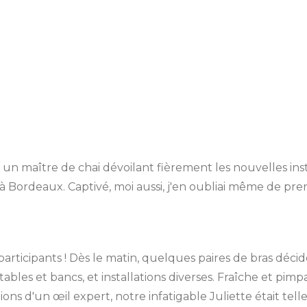
 maître de chai dévoilant fièrement les nouvelles instal
, à Bordeaux. Captivé, moi aussi, j'en oubliai même de pr
participants ! Dès le matin, quelques paires de bras décid
ables et bancs, et installations diverses. Fraîche et pimp
ons d'un œil expert, notre infatigable Juliette était tell