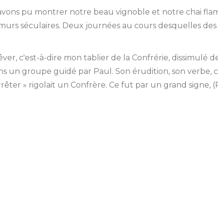
 avons pu montrer notre beau vignoble et notre chai fl
s murs séculaires. Deux journées au cours desquelles des
er, c'est-à-dire mon tablier de la Confrérie, dissimulé 
ns un groupe guidé par Paul. Son érudition, son verbe, capt
rêter » rigolait un Confrère. Ce fut par un grand signe, (