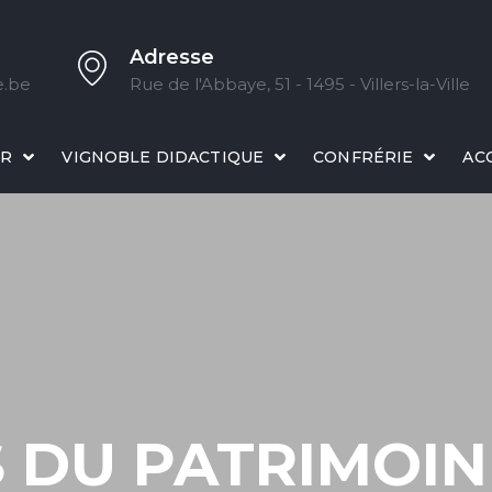
Adresse
e.be
Rue de l'Abbaye, 51 - 1495 - Villers-la-Ville
IR
VIGNOBLE DIDACTIQUE
CONFRÉRIE
AC
 DU PATRIMOINE