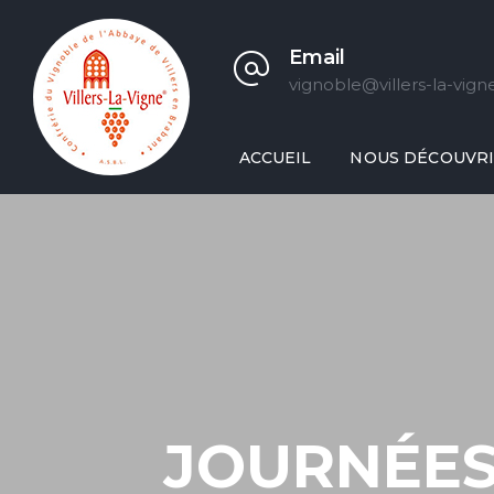
Email
vignoble@villers-la-vign
ACCUEIL
NOUS DÉCOUVR
JOURNÉES