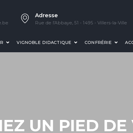
Adresse
e.be
Rue de l'Abbaye, 51 - 1495 - Villers-la-Ville
IR
VIGNOBLE DIDACTIQUE
CONFRÉRIE
AC
EZ UN PIED DE