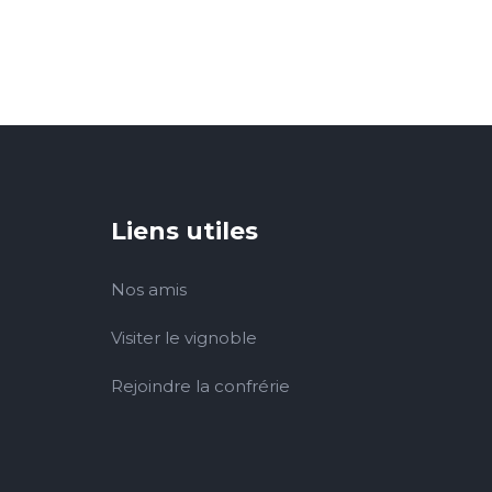
Liens utiles
Nos amis
Visiter le vignoble
Rejoindre la confrérie