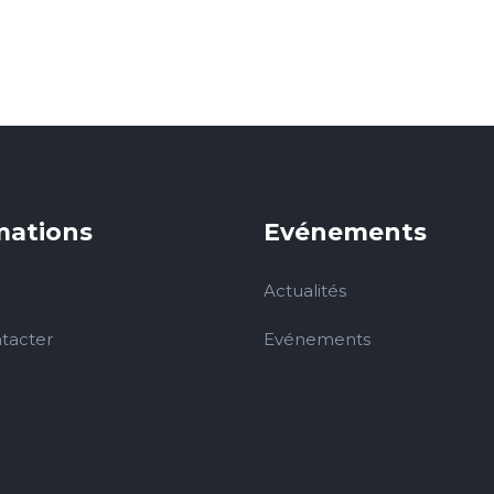
mations
Evénements
Actualités
tacter
Evénements