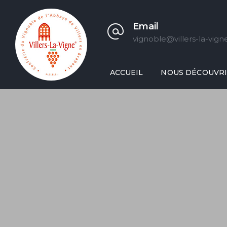
Email
vignoble@villers-la-vign
ACCUEIL
NOUS DÉCOUVR