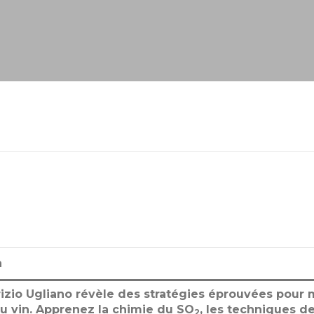
n
zio Ugliano révèle des stratégies éprouvées pour mi
du vin. Apprenez la chimie du SO
, les techniques d
2