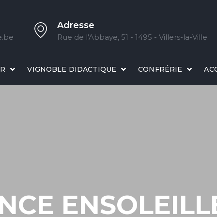
Adresse
e.be
Rue de l'Abbaye, 51 - 1495 - Villers-la-Ville
IR
VIGNOBLE DIDACTIQUE
CONFRÉRIE
AC
NCE ENSOLEIL