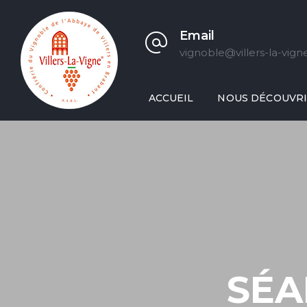
Email
vignoble@villers-la-vign
ACCUEIL
NOUS DÉCOUVR
SÉA