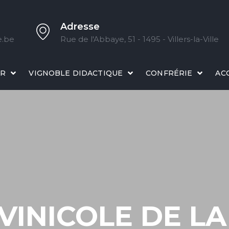
Adresse
e.be
Rue de l'Abbaye, 51 - 1495 - Villers-la-Ville
IR
VIGNOBLE DIDACTIQUE
CONFRÉRIE
AC
VINICOLE DE LA