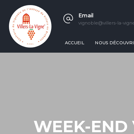
Email
vignoble@villers-la-vign
ACCUEIL
NOUS DÉCOUVR
WEEK-END 