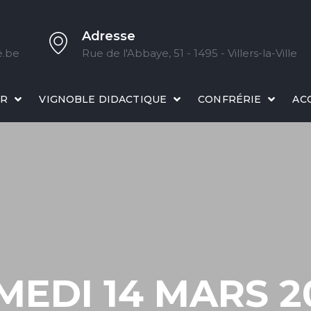
Adresse
e.be
Rue de l'Abbaye, 51 - 1495 - Villers-la-Ville
IR
VIGNOBLE DIDACTIQUE
CONFRÉRIE
AC
MEDI 14 MARS 2