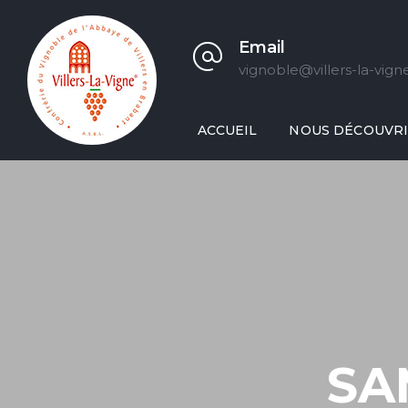
Email
vignoble@villers-la-vign
ACCUEIL
NOUS DÉCOUVR
SA